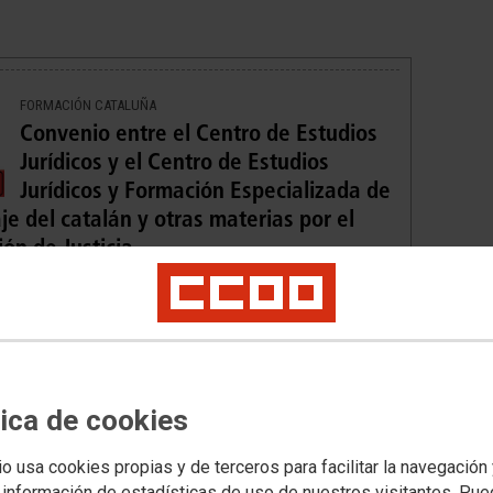
FORMACIÓN CATALUÑA
Convenio entre el Centro de Estudios
Jurídicos y el Centro de Estudios
Jurídicos y Formación Especializada de
e del catalán y otras materias por el
ón de Justicia
ÁMBITO NO TRANSFERIDO
Convocatoria e instrucciones de los
Cursos Online del Ministerio de Justicia
tica de cookies
para la preparación de Oposiciones y
io usa cookies propias y de terceros para facilitar la navegación
Promoción Interna (cuerpos generales)
 información de estadísticas de uso de nuestros visitantes. Pu