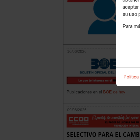
aceptar 
su uso 
Para má
10/06/2026
Política
Publicaciones en el
BOE de hoy
09/06/2026
SELECTIVO PARA EL CAMB