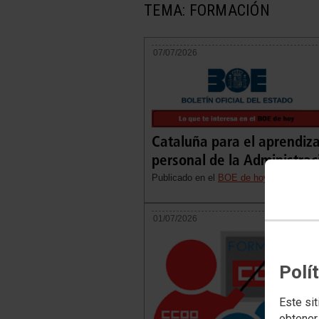
TEMA: FORMACIÓN
07/07/2026
Cataluña para el aprendizaj
personal de la Administraci
Publicado en el
BOE de hoy, 7 de julio
01/07/2026
Polí
Este sit
obtener