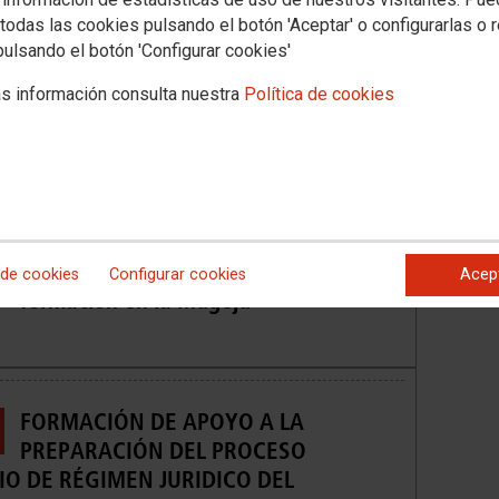
todas las cookies pulsando el botón 'Aceptar' o configurarlas o 
pulsando el botón 'Configurar cookies'
s información consulta nuestra
Política de cookies
Resolución libre designación
Andalucía, concurso para Gestión en el
CGPJ y anuncios para contratos de
 de cookies
Configurar cookies
Acep
formación en la Mugeju
FORMACIÓN DE APOYO A LA
PREPARACIÓN DEL PROCESO
IO DE RÉGIMEN JURIDICO DEL