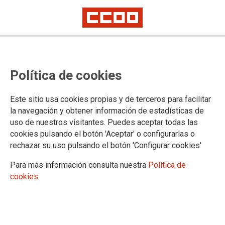
TEMA: LETRADOS DE LA ADM. DE JUSTICIA
Política de cookies
30/07/2026
Este sitio usa cookies propias y de terceros para facilitar
COMISIONES DE SERVICIO LAJ
la navegación y obtener información de estadísticas de
Adjudicación de
uso de nuestros visitantes. Puedes aceptar todas las
Comisiones de Servicio del
cookies pulsando el botón 'Aceptar' o configurarlas o
cuerpo de LAJ
rechazar su uso pulsando el botón 'Configurar cookies'
Publicado en el
Portal de la
Administración de Justicia
Para más información consulta nuestra
Política de
cookies
27/07/2026
Ámbito no transferido:
retribuciones actualizadas