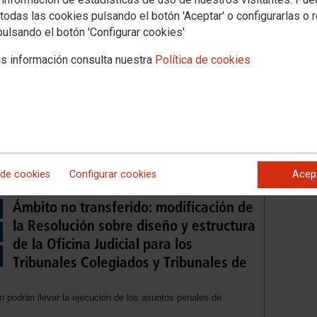
sobre jornada y horario incorporando la
todas las cookies pulsando el botón 'Aceptar' o configurarlas o 
pulsando el botón 'Configurar cookies'
s información consulta nuestra
Política de cookies
Instrucciones sobre la actividad
inspectora
Publicado en el
BOE de 30 de enero de 2026
 de cookies
Configurar cookies
Acep
Ámbito no transferido: modificación de
la Resolución sobre diseño y estructura
de la Oficina Judicial para los
Tribunales Colegiados y Tribunales de
 podrán llevar la ejecución de los asuntos penales de