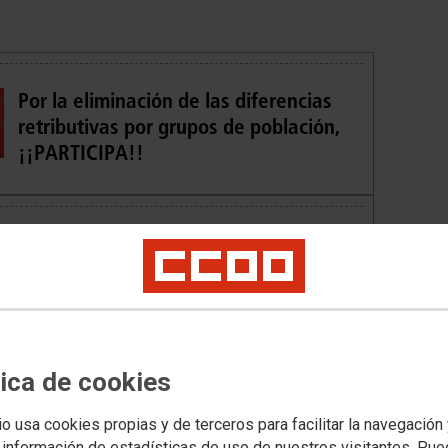
Por la eliminación de las diferencias
retributivas por grupos de población,
¡¡PARTICIPA!!
El Ministerio de Justicia remite la
Instrucción de la Secretaría General de
la Administración de Justicia sobre
s apud acta
tica de cookies
Publicada en el BOE la Resolución de la
io usa cookies propias y de terceros para facilitar la navegación
Secretaría de Estado de Función
 información de estadísticas de uso de nuestros visitantes. Pu