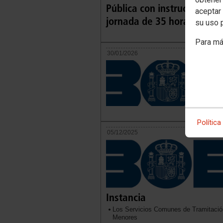
Pública con instrucciones 
aceptar 
jornada de 35 horas
su uso 
Para má
30/01/2026
Política
05/12/2025
Instancia
Los Servicios Comunes de Tramitación
Menores