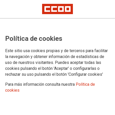
TEMA: PERSONAL INTERINO
Política de cookies
07/08/2026
Este sitio usa cookies propias y de terceros para facilitar
BOLSAS DE TRABAJO
la navegación y obtener información de estadísticas de
Actualización de las bolsas
uso de nuestros visitantes. Puedes aceptar todas las
de Personal Interino de
cookies pulsando el botón 'Aceptar' o configurarlas o
Castilla y León (Gerencia
rechazar su uso pulsando el botón 'Configurar cookies'
de Burgos)
Para más información consulta nuestra
Política de
Publicado en la página
web del Ministerio de Justicia
cookies
07/08/2026
BOLSAS DE TRABAJO
Actualización de las