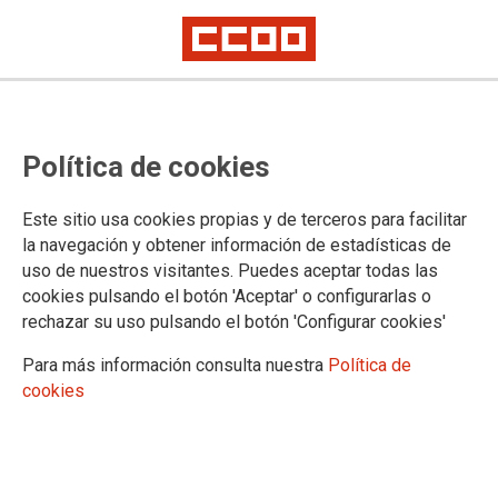
TEMA: REFUERZOS
Política de cookies
21/05/2026
Este sitio usa cookies propias y de terceros para facilitar
Hoja informativa sobre
la navegación y obtener información de estadísticas de
reunión de la Mesa
uso de nuestros visitantes. Puedes aceptar todas las
Sectorial (estatal): jornada
cookies pulsando el botón 'Aceptar' o configurarlas o
de 35 horas y otras cuestiones
rechazar su uso pulsando el botón 'Configurar cookies'
CCOO hemos vuelto a exigir que ya, sin más dilaciones y con
Para más información consulta nuestra
Política de
independencia de cuándo se publiquen las Órdenes, el Ministerio
reconozca públicamente la jornada laboral de 35 horas semanales
cookies
para todos los ámbitos territoriales
Asimismo insistimos en que la regulación de la jornada de LAJ y el
resto de cuerpos generales y especiales debe ser única e ir recogida
en la misma norma, y que esta negociación no se limite a las 35
horas semanales sino que incorpore otras medidas ya recogidas en
la regulación de Función Pública