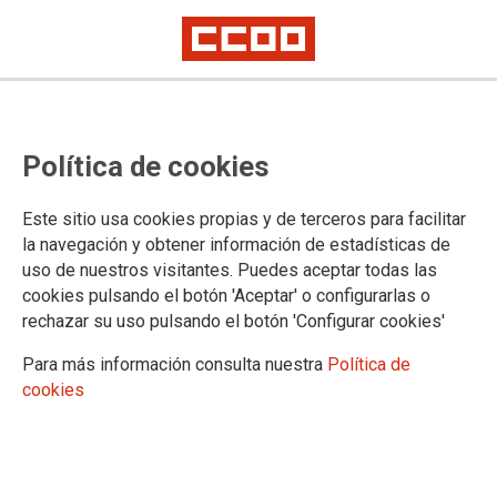
Personal laboral: toma de
Política de cookies
posesión y adjudicación de plazas
de aprobados de diversas
Este sitio usa cookies propias y de terceros para facilitar
categorías
la navegación y obtener información de estadísticas de
uso de nuestros visitantes. Puedes aceptar todas las
cookies pulsando el botón 'Aceptar' o configurarlas o
rechazar su uso pulsando el botón 'Configurar cookies'
22/12/2020.
TEMAS
Para más información consulta nuestra
Política de
Personal Laboral
cookies
Se ha publicado en la web del
Ministerio de Justicia, nota sobre la
toma de posesión y destinos