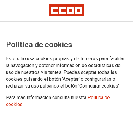
Convocatoria Plan de Formación
Política de cookies
del Personal Laboral al servicio de
la Administración de Justicia -
Este sitio usa cookies propias y de terceros para facilitar
2021
la navegación y obtener información de estadísticas de
uso de nuestros visitantes. Puedes aceptar todas las
cookies pulsando el botón 'Aceptar' o configurarlas o
El periodo de presentación de instancias será el período
rechazar su uso pulsando el botón 'Configurar cookies'
comprendido entre el 11 y el 21 de mayo de 2021, ambos
inclusive.
Para más información consulta nuestra
Política de
cookies
10/05/2021.
TEMAS
Personal Laboral
Formación