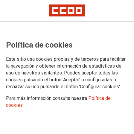
Novedades relacionadas con la
Política de cookies
firma del Acuerdo para el
incremento del Complemento
Este sitio usa cookies propias y de terceros para facilitar
Específico del Ámbito no
la navegación y obtener información de estadísticas de
uso de nuestros visitantes. Puedes aceptar todas las
Transferido
cookies pulsando el botón 'Aceptar' o configurarlas o
rechazar su uso pulsando el botón 'Configurar cookies'
La primera de las reuniones tendrá lugar en la tarde de este jueves, día 4
de noviembre, en la que nos comunican que nos informarán de los
Para más información consulta nuestra
Política de
impedimentos acaecidos para que el Acuerdo no se haya firmado hasta
el día de hoy.
cookies
La reunión de la Mesa Sectorial tendrá lugar en la mañana del viernes, 5
de noviembre, en la que entendemos que pretenden negociar algunos
cambios en el contenido del texto preacordado.
CCOO hemos venido insistiendo para que se convocase de