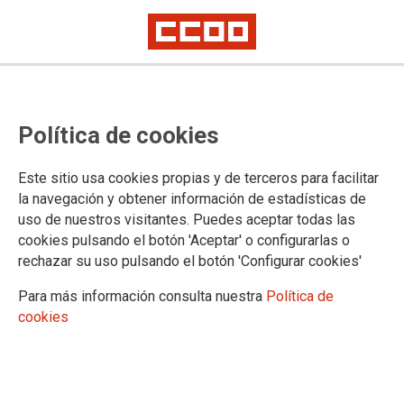
El Ministerio de Justicia se burla
Política de cookies
de su personal convocando mesa
de negociación sobre oposiciones
Este sitio usa cookies propias y de terceros para facilitar
de LAJ en mitad del conflicto por
la navegación y obtener información de estadísticas de
uso de nuestros visitantes. Puedes aceptar todas las
el incumplimiento del acuerdo del
cookies pulsando el botón 'Aceptar' o configurarlas o
14-S
rechazar su uso pulsando el botón 'Configurar cookies'
Para más información consulta nuestra
Política de
El pasado viernes por la tarde, recibimos la convocatoria por correo
cookies
electrónico para el martes día 16 de noviembre.
CSIF, STAJ, CCOO y UGT hemos rechazado asistir a la
convocatoria mientras no se resuelva el conflicto abierto en
Justicia tras el incumplimiento del acuerdo cerrado el pasado