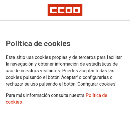
No se puede hacer peor:
Política de cookies
convocatoria extraordinaria de la
Mesa Sectorial de la
Este sitio usa cookies propias y de terceros para facilitar
Administración de Justicia, para la
la navegación y obtener información de estadísticas de
uso de nuestros visitantes. Puedes aceptar todas las
ratificación del acuerdo de 2 de
cookies pulsando el botón 'Aceptar' o configurarlas o
diciembre de 2021 del Comité de
rechazar su uso pulsando el botón 'Configurar cookies'
Huelga del ámbito no transferido
Para más información consulta nuestra
Política de
cookies
El Ministerio de Justicia convoca la Mesa Sectorial de Negociación para
ratificar el Acuerdo que algunos sindicatos ya apoyaron desde el Comité
de Huelga el pasado día 2.
La reunión será esta misma tarde a las 18 horas y su