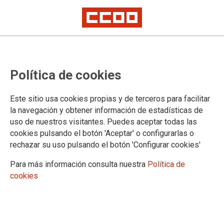
Oposiciones Auxilio Judicial:
Política de cookies
plazas que se ofertarán en
Comunidad de Madrid al personal
Este sitio usa cookies propias y de terceros para facilitar
que supere el proceso selectivo
la navegación y obtener información de estadísticas de
uso de nuestros visitantes. Puedes aceptar todas las
cookies pulsando el botón 'Aceptar' o configurarlas o
rechazar su uso pulsando el botón 'Configurar cookies'
31/01/2022.
TEMAS
Para más información consulta nuestra
Política de
Oposiciones
cookies