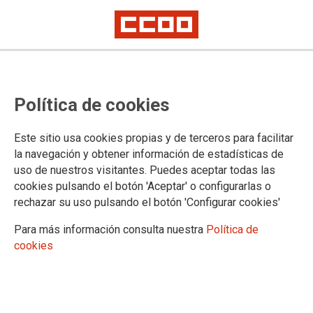
Oposiciones Letrados de la
Política de cookies
Administración de Justicia:
publicadas en el BOE relaciones
Este sitio usa cookies propias y de terceros para facilitar
de personas admitidas y excluidas
la navegación y obtener información de estadísticas de
uso de nuestros visitantes. Puedes aceptar todas las
al proceso selectivo, turno libre y
cookies pulsando el botón 'Aceptar' o configurarlas o
promoción interna
rechazar su uso pulsando el botón 'Configurar cookies'
Para más información consulta nuestra
Política de
cookies
Publicado en el BOE de 25 de abril de 2022
25/04/2022.
TEMAS
Oposiciones
Letrados de la Adm. de Justicia