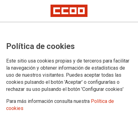
EUSKADI. Convocatoria del curso
Política de cookies
de JURISDICCIÓN PENAL on-line
para integrantes de la bolsa de
Este sitio usa cookies propias y de terceros para facilitar
trabajo.
la navegación y obtener información de estadísticas de
uso de nuestros visitantes. Puedes aceptar todas las
cookies pulsando el botón 'Aceptar' o configurarlas o
📌Nuevo Curso On-line
rechazar su uso pulsando el botón 'Configurar cookies'
02/05/2022.
Para más información consulta nuestra
Política de
TEMAS
cookies
Personal Interino
Formación