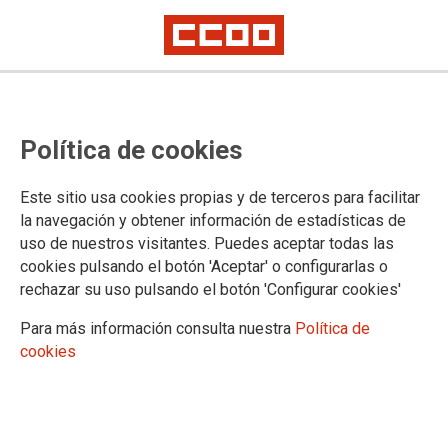
Tras nueve años desde la anterior
Política de cookies
convocatoria, el Ministerio de
Justicia anuncia que publicará la
Este sitio usa cookies propias y de terceros para facilitar
bolsa de LAJ sustitutos/as en las
la navegación y obtener información de estadísticas de
uso de nuestros visitantes. Puedes aceptar todas las
próximas fechas, como CCOO ha
cookies pulsando el botón 'Aceptar' o configurarlas o
venido reclamando de forma
rechazar su uso pulsando el botón 'Configurar cookies'
insistente
Para más información consulta nuestra
Política de
cookies
Las principales novedades son el llamamiento voluntario de personal de
Gestión no incluido en las bolsas cuando éstas se agoten y el
establecimiento de renuncias justificadas, que no supondrán la exclusión
de las bolsas