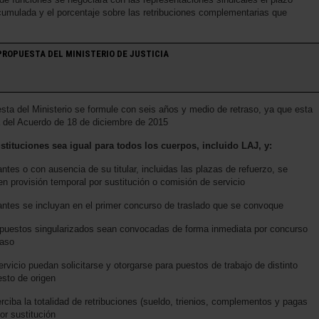
umulada y el porcentaje sobre las retribuciones complementarias que
ROPUESTA DEL MINISTERIO DE JUSTICIA
a del Ministerio se formule con seis años y medio de retraso, ya que esta
a del Acuerdo de 18 de diciembre de 2015
ituciones sea igual para todos los cuerpos, incluido LAJ, y:
tes o con ausencia de su titular, incluidas las plazas de refuerzo, se
n provisión temporal por sustitución o comisión de servicio
antes se incluyan en el primer concurso de traslado que se convoque
 puestos singularizados sean convocadas de forma inmediata por concurso
caso
rvicio puedan solicitarse y otorgarse para puestos de trabajo de distinto
esto de origen
erciba la totalidad de retribuciones (sueldo, trienios, complementos y pagas
or sustitución