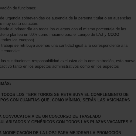
evación de funciones:
de urgencia sobrevenidas de ausencia de la persona titular o en ausencias
de muy corta duración.
esde el primer día en todos los cuerpos con el mismo porcentaje de las
nisterio plantea un 80% como máximo para el cuerpo de LAJ y
CCOO
todos los cuerpos).
rabajo se retribuya además una cantidad igual a la correspondiente a la
as semanales
e las sustituciones responsabilidad exclusiva de la administración, esta nueva
roactivo tanto en los aspectos administrativos como en los aspectos
EMÁS:
 TODOS LOS TERRITORIOS SE RETRIBUYA EL COMPLEMENTO DE
POS CON CUANTÍAS QUE, COMO MÍNIMO, SERÁN LAS ASIGNADAS
LA CONVOCATORIA DE UN CONCURSO DE TRASLADO
GULARIZADOS Y GENÉRICOS CON TODOS LAS PLAZAS VACANTES Y
LA MODIFICACIÓN DE LA LOPJ PARA MEJORAR LA PROMOCIÓN