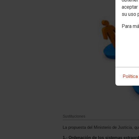
aceptar 
su uso 
Para má
Política
Sustituciones
La propuesta del Ministerio de Justicia, q
1.- Ordenación de los sistemas extraord