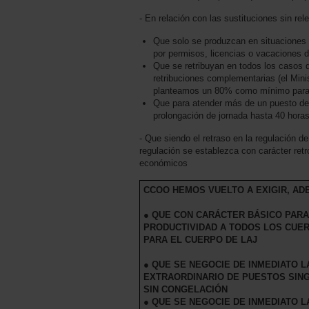
- En relación con las sustituciones sin rel
Que solo se produzcan en situaciones 
por permisos, licencias o vacaciones 
Que se retribuyan en todos los casos d
retribuciones complementarias (el Mi
planteamos un 80% como mínimo para 
Que para atender más de un puesto de t
prolongación de jornada hasta 40 hor
- Que siendo el retraso en la regulación d
regulación se establezca con carácter ret
económicos
CCOO HEMOS VUELTO A EXIGIR, AD
● QUE CON CARÁCTER BÁSICO PARA
PRODUCTIVIDAD A TODOS LOS CUER
PARA EL CUERPO DE LAJ
● QUE SE NEGOCIE DE INMEDIATO 
EXTRAORDINARIO DE PUESTOS SIN
SIN CONGELACIÓN
● QUE SE NEGOCIE DE INMEDIATO 