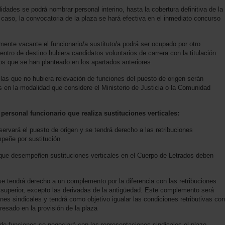
idades se podrá nombrar personal interino, hasta la cobertura definitiva de la
 caso, la convocatoria de la plaza se hará efectiva en el inmediato concurso
mente vacante el funcionario/a sustituto/a podrá ser ocupado por otro
ntro de destino hubiera candidatos voluntarios de carrera con la titulación
ios que se han planteado en los apartados anteriores
 las que no hubiera relevación de funciones del puesto de origen serán
 en la modalidad que considere el Ministerio de Justicia o la Comunidad
 personal funcionario que realiza sustituciones verticales:
ervará el puesto de origen y se tendrá derecho a las retribuciones
peñe por sustitución
que desempeñen sustituciones verticales en el Cuerpo de Letrados deben
 se tendrá derecho a un complemento por la diferencia con las retribuciones
a superior, excepto las derivadas de la antigüedad. Este complemento será
es sindicales y tendrá como objetivo igualar las condiciones retributivas con
resado en la provisión de la plaza
n de funciones se negociará con las representaciones sindicales el plazo