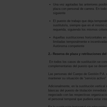
Una vez agotadas las anteriores posibil
plaza con personal de carrera. En todo
siguiente
El puesto de trabajo que deja temporal
sustituto/a, siempre que en el mismo ce
requerida, siguiendo los mismos criter
Aquellas sustituciones horizontales en
limitadas temporalmente e incentivadas
Autónoma competente
2.- Reserva de plaza y retribuciones del
En todos los casos de sustitución se cons
complementarias del puesto que se desem
Las personas del Cuerpo de Gestión P.A. 
mantener su situación de “servicio activo”
Adicionalmente, en la sustitución vertical
básicas del puesto de titulación inmediat
negociado con las respectivas organizacion
el personal temporal que pudiera estar inte
En la sustitución horizontal sin relevació