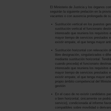
El Ministerio de Justicia y los órganos c
seguirán la siguiente prelación en la prov
vacantes o con ausencia prolongada de su 
Sustitución vertical en los puestos gené
sustitución vertical el funcionario des
interesado que reuniera los requisitos
mayor tiempo de servicios prestados en 
existir empate, el que tenga mayor ant
Sustitución horizontal con relevación 
libre designación, singularizados o d
mediante sustitución horizontal. Tendrá 
cuando proceda) el funcionario destina
interesado que reuniera los requisitos
mayor tiempo de servicios prestados en 
existir empate, el que tenga mayor ant
propio ámbito competencial del Ministe
gestión
En el caso de no existir candidatos par
o bien horizontal, únicamente se podrá 
servicio), condicionada al informe favo
compatibles sobre movilidad o derivand