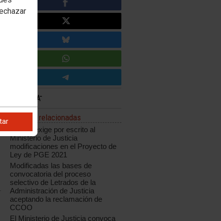
rechazar
Noticias relacionadas
tar
CCOO exige por escrito al
Ministerio de Justicia
modificaciones en el Proyecto de
Ley de PGE 2021
Modificadas las bases de
convocatoria del proceso
selectivo de Letrados de la
Administración de Justicia
aceptando la reclamación de
CCOO
El Ministerio de Justicia convoca