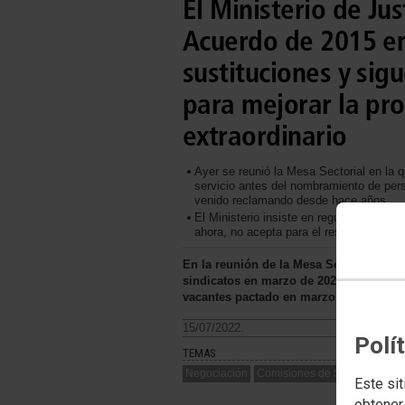
El Ministerio de Ju
Acuerdo de 2015 en 
sustituciones y si
para mejorar la pr
extraordinario
Ayer se reunió la Mesa Sectorial en la 
servicio antes del nombramiento de pers
venido reclamando desde hace años
El Ministerio insiste en regular por sep
ahora, no acepta para el resto de los c
En la reunión de la Mesa Sectorial, CC
sindicatos en marzo de 2021 y el de la
vacantes pactado en marzo de este año
15/07/2022.
Polí
TEMAS
Negociación
Comisiones de Servicio/Susti
Este sit
obtener