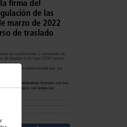
la firma del
egulación de las
 de marzo de 2022
rso de traslado
orizar las sustituciones y comisiones de
ciones de Gestión a LAJ que CCOO hemos
e concepto y por productividad que, por
omo el del teletrabajo firmado con los
do extraordinario con todas las
 y
edes