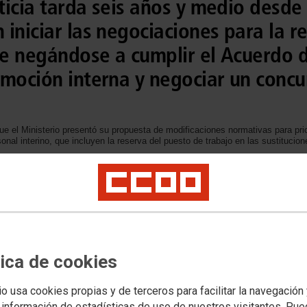
sticia tarda seis años y medio desde 
iniciar las negociaciones para la r
gue negándose a cumplir el Acuerdo
omoción interna y negociar un concu
que el Ministerio presentó su propuesta de modificaciones normativas para pri
onal interino, que incluyen la reserva del puesto de trabajo en las sustitu
arado las sustituciones del cuerpo de LAJ, al que asigna retribuciones por est
uerpos generales y especiales
OO volvimos a exigir el cumplimiento inmediato de todos los acuerdos, c
 mejora de la promoción interna y convocatoria de un concurso de trasla
tica de cookies
tuciones
Retribuciones
Letrados de la Adm. de Justicia
io usa cookies propias y de terceros para facilitar la navegación
 información de estadísticas de uso de nuestros visitantes. Pu