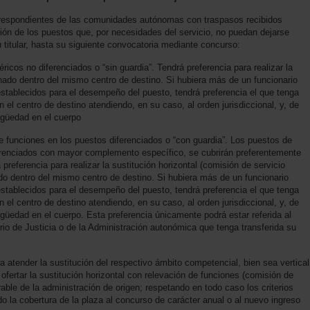
orrespondientes de las comunidades autónomas con traspasos recibidos
isión de los puestos que, por necesidades del servicio, no puedan dejarse
titular, hasta su siguiente convocatoria mediante concurso:
ricos no diferenciados o “sin guardia”. Tendrá preferencia para realizar la
tinado dentro del mismo centro de destino. Si hubiera más de un funcionario
 establecidos para el desempeño del puesto, tendrá preferencia el que tenga
el centro de destino atendiendo, en su caso, al orden jurisdiccional, y, de
igüedad en el cuerpo
de funciones en los puestos diferenciados o “con guardia”. Los puestos de
iferenciados con mayor complemento específico, se cubrirán preferentemente
preferencia para realizar la sustitución horizontal (comisión de servicio
do dentro del mismo centro de destino. Si hubiera más de un funcionario
 establecidos para el desempeño del puesto, tendrá preferencia el que tenga
el centro de destino atendiendo, en su caso, al orden jurisdiccional, y, de
igüedad en el cuerpo. Esta preferencia únicamente podrá estar referida al
rio de Justicia o de la Administración autonómica que tenga transferida su
a atender la sustitución del respectivo ámbito competencial, bien sea vertical
ofertar la sustitución horizontal con relevación de funciones (comisión de
rable de la administración de origen; respetando en todo caso los criterios
o la cobertura de la plaza al concurso de carácter anual o al nuevo ingreso