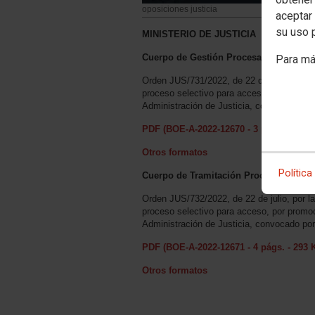
oposiciones justicia
aceptar 
su uso 
MINISTERIO DE JUSTICIA
Cuerpo de Gestión Procesal y Administr
Para má
Orden JUS/731/2022, de 22 de julio, por la
proceso selectivo para acceso, por promoc
Administración de Justicia, convocado p
PDF (BOE-A-2022-12670 - 3 págs. - 249 
Otros formatos
Política
Cuerpo de Tramitación Procesal y Admin
Orden JUS/732/2022, de 22 de julio, por la
proceso selectivo para acceso, por promoc
Administración de Justicia, convocado p
PDF (BOE-A-2022-12671 - 4 págs. - 293 
Otros formatos