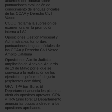
acuerdos del Tribunal sobre
puntuaciones evaluación de
conocimiento de lenguas oficiales
de las CCAA y Derecho Civil
Vasco
CCOO reclama la supresión del
examen oral en la promoción
interna a LAJ
Oposiciones Gestión Procesal y
Administrativa, turno libre:
puntuaciones lenguas oficiales de
las CCAA y Derecho Civil Vasco.
Ámbito Cataluña
Oposiciones Auxilio Judicial:
ampliación del Anexo al Acuerdo
de 19 de Mayo por el que se
convoca a la realización de los
ejercicios el próximo 4 de junio
(aspirantes admitidos)
GPA i TPA torn lliure: El
Departament anuncia les places a
oferir als opositors aprovats. GPA
y TPA turno libre: El Departamento
anuncia las plazas a ofrecer a los
opositores aprobados.