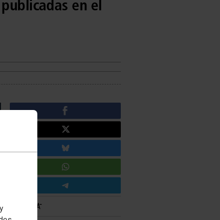
 publicadas en el
 y
edes