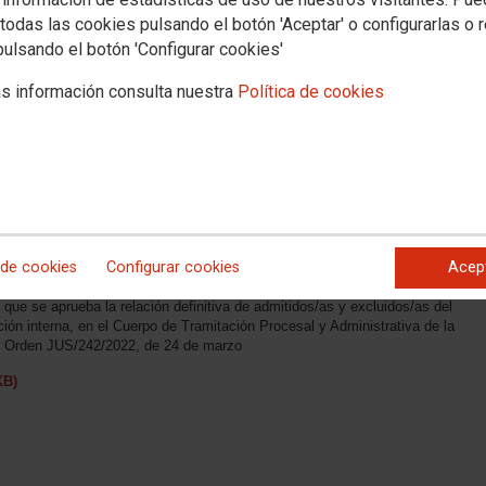
todas las cookies pulsando el botón 'Aceptar' o configurarlas o 
pulsando el botón 'Configurar cookies'
ativa de la Administración de Justicia
s información consulta nuestra
Política de cookies
 que se aprueba la relación definitiva de admitidos/as y excluidos/as del
ión interna, en el Cuerpo de Gestión Procesal y Administrativa de la
or Orden JUS/241/2022, de 24 de marzo
KB)
 de cookies
Configurar cookies
Acep
istrativa de la Administración de Justicia
 que se aprueba la relación definitiva de admitidos/as y excluidos/as del
ión interna, en el Cuerpo de Tramitación Procesal y Administrativa de la
or Orden JUS/242/2022, de 24 de marzo
KB)