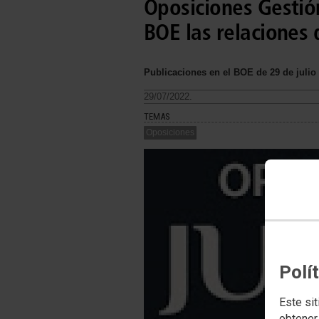
Oposiciones Gestión
BOE las relaciones 
Publicaciones en el BOE de 29 de julio
29/07/2022.
TEMAS
Oposiciones
Polí
Este sit
obtener