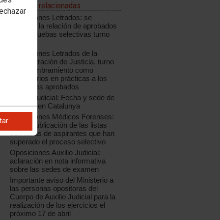
Noticias relacionadas
rechazar
Oposiciones Letrados: se
modifica la relación de aprobados
de las pruebas selectivas turno
libre
Oposiciones Letrados de la
Administración de Justicia, turno
libre: nombramiento como
funcionarios en prácticas a los
opositores aprobados
Auxilio Judicial: Fecha y sede de
examen en Catalunya
Oposiciones Médicos Forenses:
tar
nueva publicación de las listas
definitivas de aspirantes que han
superado el proceso selectivo
Oposiciones Auxilio Judicial:
aclaración en nota informativa
sobre las sedes de examen
Importante aviso del Ministerio a
las personas opositoras del
Cuerpo de Auxilio Judicial para la
realización de los ejercicios el
próximo 17 de abril