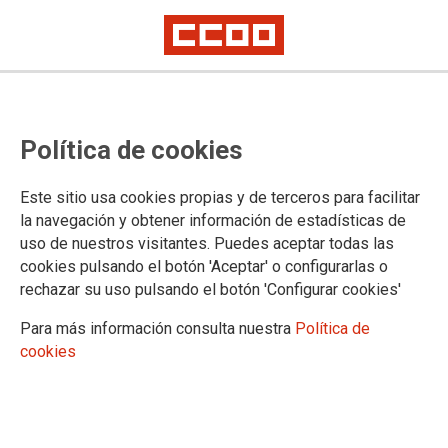
Convocatoria de concursos para la
Política de cookies
cobertura de puestos de trabajo
de Letrados al servicio del
Este sitio usa cookies propias y de terceros para facilitar
Tribunal Supremo (abiertos a
la navegación y obtener información de estadísticas de
uso de nuestros visitantes. Puedes aceptar todas las
Letrados de la Administración de
cookies pulsando el botón 'Aceptar' o configurarlas o
Justicia)
rechazar su uso pulsando el botón 'Configurar cookies'
Para más información consulta nuestra
Política de
cookies
Publicado en el BOE de 29 de julio de 2022
29/07/2022.
TEMAS
Concursos
Letrados de la Adm. de Justicia