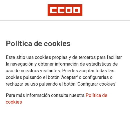
Atendiendo la reclamación de
Política de cookies
CCOO el Ministerio de Justicia
hace pública una nota informativa
Este sitio usa cookies propias y de terceros para facilitar
en relación con la reserva de nota
la navegación y obtener información de estadísticas de
uso de nuestros visitantes. Puedes aceptar todas las
para los exámenes de promoción
cookies pulsando el botón 'Aceptar' o configurarlas o
interna de Gestión y Tramitación
rechazar su uso pulsando el botón 'Configurar cookies'
Para más información consulta nuestra
Política de
Para hacer efectiva la reserva de nota de la convocatoria no será
cookies
obligatorio presentarse a los exámenes del 8 de octubre, salvo quienes
aspiren a mejorarla en esta nueva convocatoria que podrán elegir entre la
mejor nota de las dos que obtengan
CCOO habíamos solicitado esta aclaración como puede
verse en
este enlace
a nuestra página web y hemos