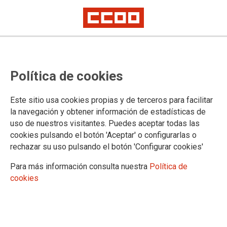
Concentración ante la Ciudad de
Política de cookies
la Justicia de Valencia para exigir
a la Consellera que cumpla sus
Este sitio usa cookies propias y de terceros para facilitar
compromisos económicos con el
la navegación y obtener información de estadísticas de
uso de nuestros visitantes. Puedes aceptar todas las
personal de Justicia
cookies pulsando el botón 'Aceptar' o configurarlas o
rechazar su uso pulsando el botón 'Configurar cookies'
Más de 200 compañeros y compañeras nos han acompañado esta
mañana en la Concentración ante la Ciudad de la Justicia de Valencia
Para más información consulta nuestra
Política de
cookies
La pasividad de la Consellera y de la DGJ nos han obligado
a retomar las movilizaciones y volver a salir a la calle para
exigir que la SRA. BRAVO CUMPLA SUS COMPROMISOS
20/09/2022.