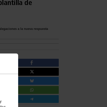
lantilla de
 alegaciones a la nueva respuesta
 y
edes