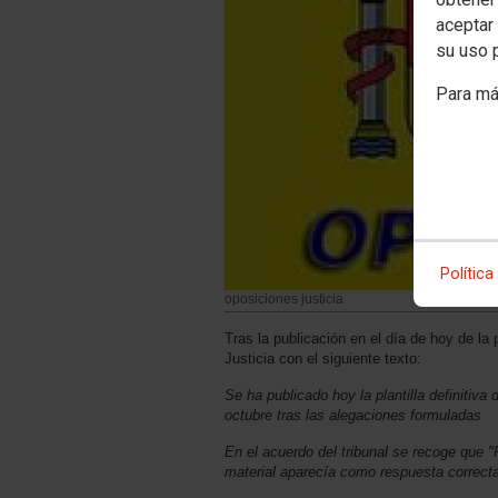
aceptar 
su uso 
Para má
Política
oposiciones justicia
Tras la publicación en el día de hoy de la 
Justicia con el siguiente texto:
Se ha publicado hoy la plantilla definitiv
octubre tras las alegaciones formuladas
En el acuerdo del tribunal se recoge que "P
material aparecía como respuesta correcta l