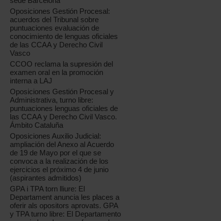
sede Barcelona
Oposiciones Gestión Procesal:
acuerdos del Tribunal sobre
puntuaciones evaluación de
conocimiento de lenguas oficiales
de las CCAA y Derecho Civil
Vasco
CCOO reclama la supresión del
examen oral en la promoción
interna a LAJ
Oposiciones Gestión Procesal y
Administrativa, turno libre:
puntuaciones lenguas oficiales de
las CCAA y Derecho Civil Vasco.
Ámbito Cataluña
Oposiciones Auxilio Judicial:
ampliación del Anexo al Acuerdo
de 19 de Mayo por el que se
convoca a la realización de los
ejercicios el próximo 4 de junio
(aspirantes admitidos)
GPA i TPA torn lliure: El
Departament anuncia les places a
oferir als opositors aprovats. GPA
y TPA turno libre: El Departamento