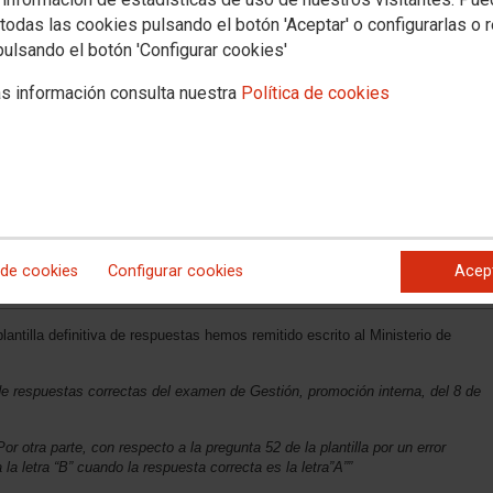
todas las cookies pulsando el botón 'Aceptar' o configurarlas o 
pulsando el botón 'Configurar cookies'
s información consulta nuestra
Política de cookies
 de cookies
Configurar cookies
Acep
plantilla definitiva de respuestas hemos remitido escrito al Ministerio de
a de respuestas correctas del examen de Gestión, promoción interna, del 8 de
or otra parte, con respecto a la pregunta 52 de la plantilla por un error
a letra “B” cuando la respuesta correcta es la letra”A””