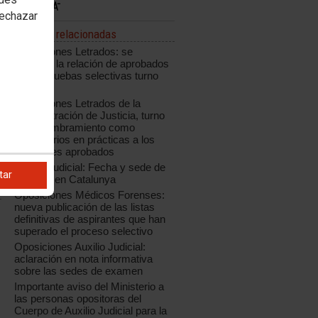
rechazar
Noticias relacionadas
Oposiciones Letrados: se
modifica la relación de aprobados
de las pruebas selectivas turno
libre
Oposiciones Letrados de la
Administración de Justicia, turno
libre: nombramiento como
funcionarios en prácticas a los
opositores aprobados
Auxilio Judicial: Fecha y sede de
tar
examen en Catalunya
Oposiciones Médicos Forenses:
nueva publicación de las listas
definitivas de aspirantes que han
superado el proceso selectivo
Oposiciones Auxilio Judicial:
aclaración en nota informativa
sobre las sedes de examen
Importante aviso del Ministerio a
las personas opositoras del
Cuerpo de Auxilio Judicial para la