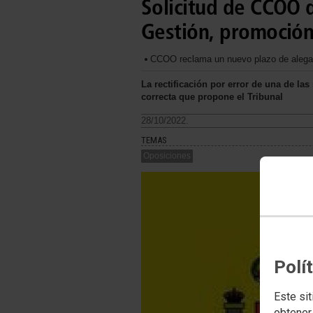
Solicitud de CCOO d
Gestión, promoción
CCOO reclama un nuevo plazo de alegaci
La rectificación por error de una de la
correcta que propone el Tribunal
28/10/2022.
TEMAS
Oposiciones
Polí
Este sit
obtener