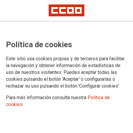
Actualización. El Ministerio de
Política de cookies
Justicia remite los borradores de
las bases definitivas de los
Este sitio usa cookies propias y de terceros para facilitar
procesos selectivos estabilización
la navegación y obtener información de estadísticas de
uso de nuestros visitantes. Puedes aceptar todas las
de cuerpos generales
cookies pulsando el botón 'Aceptar' o configurarlas o
rechazar su uso pulsando el botón 'Configurar cookies'
Reproducimos el correo recibido, con una explicación de lo que remiten,
y adjuntamos las bases recibidas
Para más información consulta nuestra
Política de
Esta actualización incluye una rectificación de error en las bases del
cookies
concurso
24/11/2022.
TEMAS