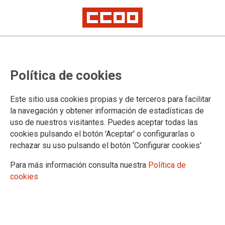
NEGOCIACIÓN DEL ACUERDO SECTORIAL DEL PERSONAL DE
JUSTICIA DE COMUNIDAD DE MADRID
Madrid: información sobre la
Política de cookies
última propuesta de Acuerdo
Este sitio usa cookies propias y de terceros para facilitar
Sectorial y consulta de STAJ, CCOO
la navegación y obtener información de estadísticas de
uso de nuestros visitantes. Puedes aceptar todas las
y CSIF a los trabajadores
cookies pulsando el botón 'Aceptar' o configurarlas o
rechazar su uso pulsando el botón 'Configurar cookies'
ANTE LA MÁS QUE INSUFICIENTE ÚLTIMA PROPUESTA
Para más información consulta nuestra
Política de
DE LA CONSEJERÍA DE JUSTICIA QUE RECHAZAMOS
cookies
STAJ, CCOO Y CSIF, PONEMOS EN MARCHA LA
CONSULTA A LOS TRABAJADORES/AS PARA ADOPTAR
LA DECISIÓN SOBRE SI SE ACEPTA O INCREMENTAMOS
MOVILIZACIONES CONTUNDENTES INCLUIDA LA
HUELGA, HASTA LOGRAR MEJORAR EL ACUERDO CON