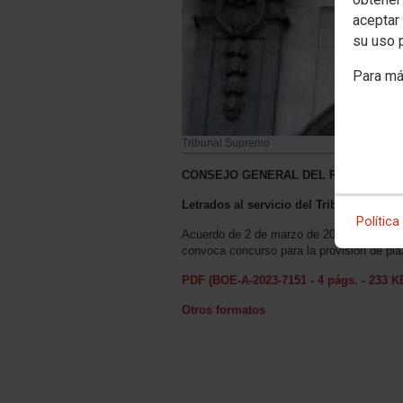
aceptar 
su uso 
Para má
Tribunal Supremo
CONSEJO GENERAL DEL PODER JUDI
Letrados al servicio del Tribunal Supr
Política
Acuerdo de 2 de marzo de 2023, de la Com
convoca concurso para la provisión de pla
PDF (BOE-A-2023-7151 - 4 págs. - 233 K
Otros formatos