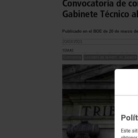
Convocatoria de co
Gabinete Técnico al
Publicado en el BOE de 20 de marzo de
20/03/2023.
TEMAS
Concursos
Letrados de la Adm. de Justicia
Polí
Este sit
obtener