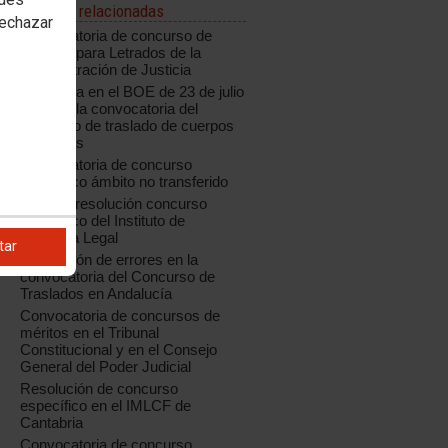
Noticias relacionadas
rechazar
Convocatoria de concurso de
traslado para Letrados de la
Administración de Justicia
Publicada en el BOE de 23 de julio
de 2018 la convocatoria del
concurso de traslado de cuerpos
generales
Convocatoria de concurso
específico ámbito no transferido
Aragón: resolución concurso
específico del Instituto de
Medicina Legal
tar
Corrección de errores en la
convocatoria del Concurso de
Traslados en Andalucía
Convocatoria de concursos de
méritos en el Tribunal
Constitucional y en el Consejo
General del Poder Judicial
Resolución de concurso
específico en el IMLCF de
Cantabria
Convocatoria de concurso