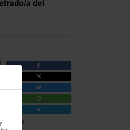
etrado/a del
 y
edes