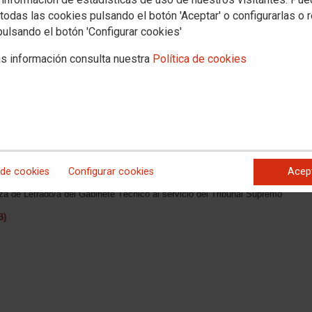
todas las cookies pulsando el botón 'Aceptar' o configurarlas o 
pulsando el botón 'Configurar cookies'
s información consulta nuestra
Política de cookies
CIAL
emo
 de cookies
Configurar cookies
Acep
isión Permanente del Consejo General del Poder Judicial, por el que se
za de Letrado/a del Gabinete Técnico al servicio del Tribunal Supremo
B)