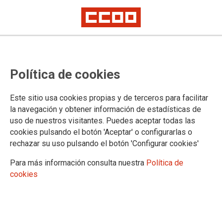
La propuesta del Ministerio de
Política de cookies
Justicia a las asociaciones de LAJ
para la desconvocatoria de la
Este sitio usa cookies propias y de terceros para facilitar
huelga es, para CCOO, un
la navegación y obtener información de estadísticas de
uso de nuestros visitantes. Puedes aceptar todas las
atentado a la dignidad
cookies pulsando el botón 'Aceptar' o configurarlas o
profesional de resto de cuerpos
rechazar su uso pulsando el botón 'Configurar cookies'
Para más información consulta nuestra
Política de
Proponemos al conjunto de trabajadores y trabajadoras de la
cookies
Administración de Justicia el inicio de contundentes movilizaciones para
que los incrementos retributivos afecten a todo el personal de todos los
cuerpos funcionariales
Los incrementos retributivos (de 430 a 450 euros mensuales) que el
Ministerio ofrece para el cuerpo de LAJ están vinculados a la
implantación de los Tribunales de Instancia previstos en la Ley de