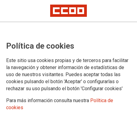
El Ministerio de Justicia nos
Política de cookies
insulta: convoca una Mesa
Sectorial sin incluir los puntos de
Este sitio usa cookies propias y de terceros para facilitar
la plataforma reivindicativa de la
la navegación y obtener información de estadísticas de
uso de nuestros visitantes. Puedes aceptar todas las
huelga
cookies pulsando el botón 'Aceptar' o configurarlas o
rechazar su uso pulsando el botón 'Configurar cookies'
El Ministerio de Justicia convoca a los sindicatos a una reunión
negociadora sin incluir en el orden del día ningún punto referente a la
Para más información consulta nuestra
Política de
huelga
cookies
El personal de la Administración de Justicia indignado ante lo que CCOO
considera una falta de respeto absoluta de la ministra Llop y su equipo al
colectivo en huelga y a la ciudadanía que está sufriendo sus
consecuencias
Adjuntamos nuevo comunicado del Comité de Huelga