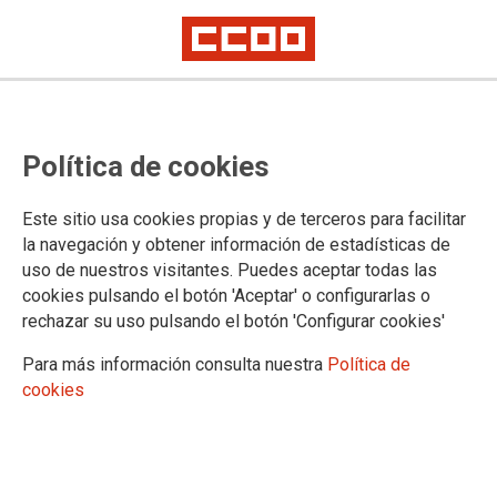
Actualización: publicadas en el
Política de cookies
BOE las listas definitivas de
personas admitidas y excluidas y
Este sitio usa cookies propias y de terceros para facilitar
convocatoria de los ejercicios de
la navegación y obtener información de estadísticas de
uso de nuestros visitantes. Puedes aceptar todas las
los procesos selectivos para
cookies pulsando el botón 'Aceptar' o configurarlas o
ingreso en los cuerpos de Gestión,
rechazar su uso pulsando el botón 'Configurar cookies'
Tramitación y Auxilio, turno libre
Para más información consulta nuestra
Política de
cookies
(OEP 2020-2021-2022)
Publicaciones en el BOE de 20 de abril de 2024 y en la
página web del Ministerio de Justicia