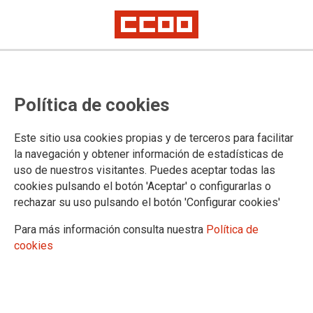
Los trabajadores y trabajadoras
Política de cookies
de la Administración de Justicia en
Cantabria incrementan su
Este sitio usa cookies propias y de terceros para facilitar
participación en la exitosa jornada
la navegación y obtener información de estadísticas de
uso de nuestros visitantes. Puedes aceptar todas las
de huelga del 4 de mayo
cookies pulsando el botón 'Aceptar' o configurarlas o
rechazar su uso pulsando el botón 'Configurar cookies'
El personal de Justicia realiza una donación colectiva de sangre en una
nueva jornada de huelga cuyo seguimiento ha superado el 92% en
Para más información consulta nuestra
Política de
Cantabria
cookies
La jornada de huelga completa abre el calendario de paros convocados
en todo el país y que se extenderá durante los días 9, 10, 11, 16, 17 y 18
de mayo
El personal de la Administración de Justicia ha realizado una
donación colectiva en la Hermandad de Donantes de Sangre