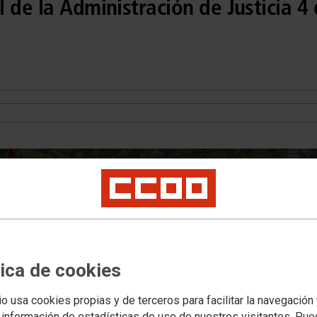
 de la Administración de Justicia 4
nifestLoadError
tica de cookies
rror (status 0) occurred while loading manifest
io usa cookies propias y de terceros para facilitar la navegación
 información de estadísticas de uso de nuestros visitantes. Pu