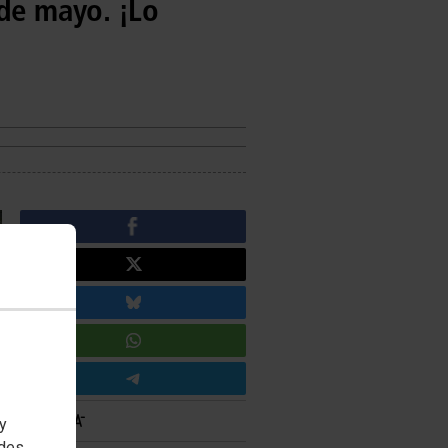
 de mayo. ¡Lo
 y
edes