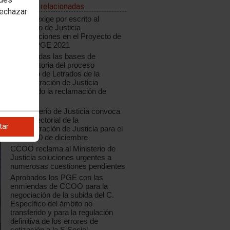
Noticias relacionadas
rechazar
CCOO exige por escrito al
Ministerio de Justicia
modificaciones en el Proyecto de
Ley de PGE 2021
Modificadas las bases de
convocatoria del proceso
selectivo de Letrados de la
Administración de Justicia
aceptando la reclamación de
CCOO
El Ministerio de Justicia convoca
Mesa Sectorial de la
tar
Administración de Justicia para el
jueves 10 de diciembre
CCOO reclama al Ministerio de
Justicia soluciones urgentes a
numerosas cuestiones pendientes
Aprobados los PGE con las
enmiendas de CCOO para la
negociación de la subida del C.
Específico del ámbito no
transferido y para la regulación
definitiva de los errores de
cotización a la S.Social