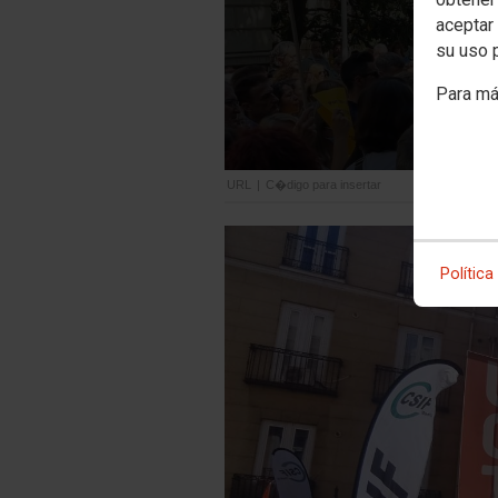
aceptar 
su uso 
Para má
URL
|
C�digo para insertar
Política