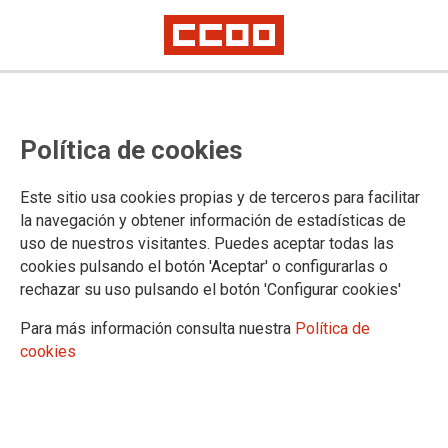
Participa en los nuevos días de
Política de cookies
huelga de esta semana (martes,
miércoles y jueves)
Este sitio usa cookies propias y de terceros para facilitar
la navegación y obtener información de estadísticas de
COMIENZA LA QUINTA SEMANA DE HUELGA
uso de nuestros visitantes. Puedes aceptar todas las
El Ministerio de Justicia reanuda mañana las negociaciones con las
asociaciones de jueces y fiscales mientras sigue ignorando la huelga de
cookies pulsando el botón 'Aceptar' o configurarlas o
casi un mes de sus 45.000 trabajadores y trabajadoras
rechazar su uso pulsando el botón 'Configurar cookies'
El Ministerio de Justicia reanuda mañana las negociaciones
Para más información consulta nuestra
Política de
con las asociaciones de jueces y fiscales mientras sigue
cookies
ignorando la huelga de casi un mes de sus 45.000
trabajadores y trabajadoras
15/05/2023.