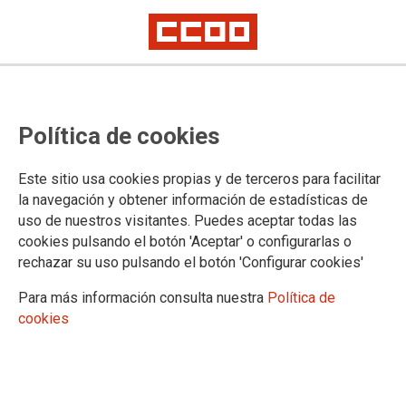
Nota de Prensa del Comité de
Política de cookies
Huelga de Cantabria.
Concentración ante la Delegación
Este sitio usa cookies propias y de terceros para facilitar
del Gobierno, 22/05/2023
la navegación y obtener información de estadísticas de
uso de nuestros visitantes. Puedes aceptar todas las
El personal de Justicia recrimina la actitud clasista de la ministra de
cookies pulsando el botón 'Aceptar' o configurarlas o
Justicia y pide a Pedro Sánchez que atienda sus reivindicaciones
rechazar su uso pulsando el botón 'Configurar cookies'
coincidiendo con su acto en Santander
El seguimiento de la huelga ha superado hoy el 85% y los y las
Para más información consulta nuestra
Política de
trabajadoras han aprovechado el carácter indefinido de la movilización
para concentrarse frente a la Delegación del Gobierno de Cantabria
cookies
mientras que mañana llevarán su protesta a la Delegación de Hacienda
Un 85% por ciento de la plantilla de la Administración de
Justicia en Cantabria, unas 750 personas, ha secundado hoy
el primer día de huelga indefinida tras los paros parciales y