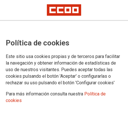
Comunicado del Comité de
Política de cookies
Huelga: convocatoria de
asambleas para el martes en toda
Este sitio usa cookies propias y de terceros para facilitar
España
la navegación y obtener información de estadísticas de
uso de nuestros visitantes. Puedes aceptar todas las
cookies pulsando el botón 'Aceptar' o configurarlas o
Comunicado del comité de huelga #HuelgaEnJusticia
rechazar su uso pulsando el botón 'Configurar cookies'
#huelgafuncionariosjusticia
Para más información consulta nuestra
Política de
12/06/2023.
cookies
TEMAS
Negociación
Retribuciones
Legislación