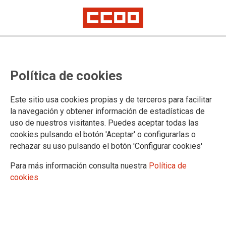
CCOO y UGT exigen a Hacienda
Política de cookies
consolidar la nueva subida del
0,5% y los nuevos permisos del
Este sitio usa cookies propias y de terceros para facilitar
RDL 5/2023
la navegación y obtener información de estadísticas de
uso de nuestros visitantes. Puedes aceptar todas las
cookies pulsando el botón 'Aceptar' o configurarlas o
Estas medidas afectarían a más de 5 millones de empleadas
rechazar su uso pulsando el botón 'Configurar cookies'
y empleados públicos y las dos organizaciones solicitamos
reunirnos con el ministerio que dirige en funciones María
Para más información consulta nuestra
Política de
Jesús Montero para abordarlo ya
cookies
15/09/2023.
TEMAS
Negociación
Permisos y Vacaciones
Retribuciones
Oposiciones