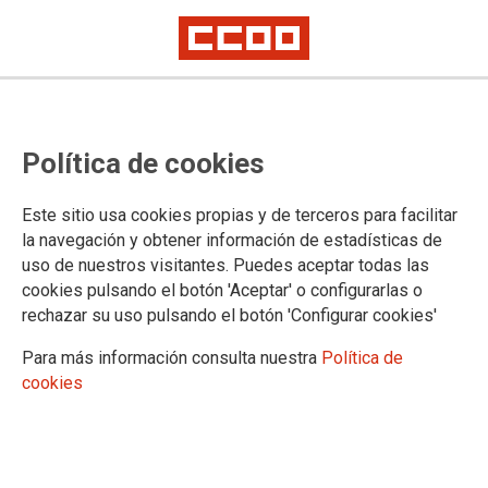
CCOO detecta un error en el plazo
Política de cookies
de entrega de méritos del proceso
selectivo de Facultativos del
Este sitio usa cookies propias y de terceros para facilitar
INTCF, sistema de concurso
la navegación y obtener información de estadísticas de
uso de nuestros visitantes. Puedes aceptar todas las
cookies pulsando el botón 'Aceptar' o configurarlas o
rechazar su uso pulsando el botón 'Configurar cookies'
18/09/2023.
TEMAS
Para más información consulta nuestra
Política de
Cuerpos Especiales
Oposiciones
cookies