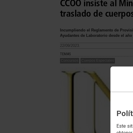
CCOO insiste al Min
traslado de cuerpos
Incumpliendo el Reglamento de Provisi
Ayudantes de Laboratorio desde el año
22/09/2023.
TEMAS
Concursos
Cuerpos Especiales
Polí
Este sit
obtener