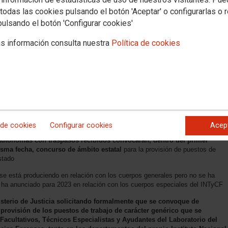
todas las cookies pulsando el botón 'Aceptar' o configurarlas o 
pulsando el botón 'Configurar cookies'
s información consulta nuestra
Política de cookies
 Forenses
 convocado concurso de traslado de puestos genéricos de los cuerpos
ología y Ciencias Forenses, Facultativos, Técnicos Especialistas y
 de la Orden JUS/1110/2021, de 27 de septiembre
rovisión de Puestos de Trabajo y Promoción Profesional del Personal
 de cookies
Configurar cookies
Acep
ón de Justicia establece que
el Ministerio de Justicia y los órganos
utónomas con traspasos recibidos convocarán, dentro del primer
isma fecha, concurso de ámbito estatal
para la provisión de puestos de
Estado
se está produciendo en relación con los cuerpos generales pero no se ha
e ha anunciado para 2023 en relación con los cuerpos especiales del INTyCF
isterio de Justicia solicitando formalmente que se convoque de
provisión de los puestos de trabajo de carácter genérico que se
Facultativos, Técnicos Especialistas y Ayudantes del Laboratorio del