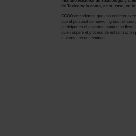
Instituto Nacional de Toxicología y Cie
de Toxicología como, en su caso, en lo
CCOO
entendemos que con carácter excepc
que el personal de nuevo ingreso del cuer
participar en el concurso aunque no lleve 
quien supere el proceso de estabilización
titulares con anterioridad