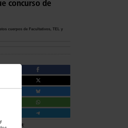
ue concurso de
tos cuerpos de Facultativos, TEL y
 y
edes