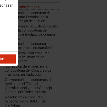
rechazar
Noticias relacionadas
Convocatoria de concurso de
traslado para Letrados de la
Administración de Justicia
Publicada en el BOE de 23 de julio
de 2018 la convocatoria del
concurso de traslado de cuerpos
generales
Convocatoria de concurso
específico ámbito no transferido
Aragón: resolución concurso
específico del Instituto de
tar
Medicina Legal
Corrección de errores en la
convocatoria del Concurso de
Traslados en Andalucía
Convocatoria de concursos de
méritos en el Tribunal
Constitucional y en el Consejo
General del Poder Judicial
Resolución de concurso
específico en el IMLCF de
Cantabria