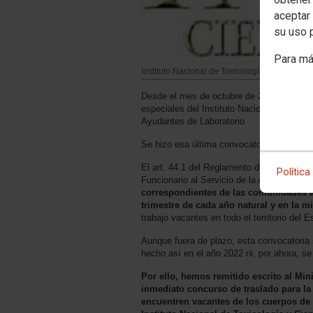
aceptar 
su uso 
Para má
Instituto Nacional de Toxicología y Ciencias
Desde el mes de octubre de 2021 no se ha
especiales del Instituto Nacional de Toxic
Ayudantes de Laboratorio
Se hizo esa última convocatoria a través
El art. 44.1 del Reglamento de Ingreso, P
Política
Funcionario al Servicio de la Administraci
correspondientes de las comunidades a
trimestre de cada año natural y en la m
trabajo vacantes en todo el territorio del 
Aunque fuera de plazo, esta convocatoria 
hecho así en el año 2022 ni, por ahora, s
Por ello, hemos remitido escrito al Min
inmediato concurso de traslado para la 
encuentren vacantes de los cuerpos de 