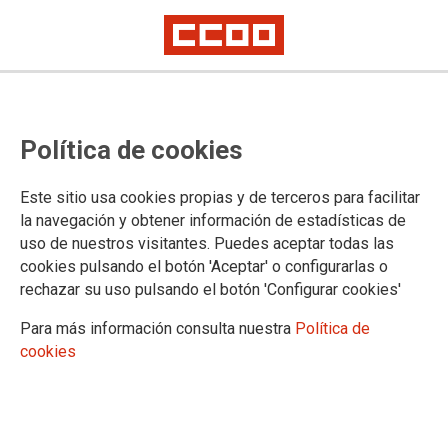
Plazas de Asturias que se
Política de cookies
ofertarán a las personas
aprobadas en el proceso selectivo
Este sitio usa cookies propias y de terceros para facilitar
de Auxilio Judicial
la navegación y obtener información de estadísticas de
uso de nuestros visitantes. Puedes aceptar todas las
cookies pulsando el botón 'Aceptar' o configurarlas o
La Viceconsejería de Justicia del Gobierno del Principado de
rechazar su uso pulsando el botón 'Configurar cookies'
Asturias ha remitido la relación de plazas, correspondientes a
ese ámbito territorial, que se ofertarán a las personas
Para más información consulta nuestra
Política de
aprobadas en las pruebas selectivas para ingreso en el
cookies
Cuerpo de Auxilio Judicial de la Administración de Justicia,
turno libre, convocadas por Orden JUS/1254/2022, de 7 de
diciembre