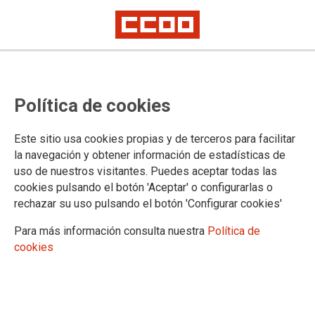
Oposiciones Ayudantes de
Política de cookies
Laboratorio del INTCF: listado de
la valoración provisional de
Este sitio usa cookies propias y de terceros para facilitar
méritos
la navegación y obtener información de estadísticas de
uso de nuestros visitantes. Puedes aceptar todas las
cookies pulsando el botón 'Aceptar' o configurarlas o
Publicado en la página web del Ministerio de Justicia
rechazar su uso pulsando el botón 'Configurar cookies'
03/11/2023.
Para más información consulta nuestra
Política de
TEMAS
cookies
Cuerpos Especiales
Oposiciones