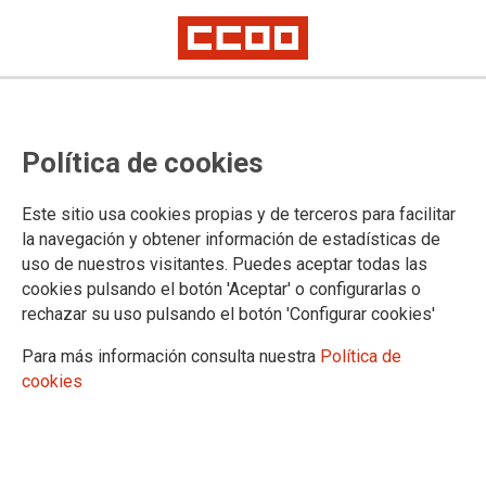
Resolución por la que se establece
Política de cookies
el procedimiento regulador del
concurso abierto y permanente de
Este sitio usa cookies propias y de terceros para facilitar
traslados, personal laboral del IV
la navegación y obtener información de estadísticas de
uso de nuestros visitantes. Puedes aceptar todas las
Convenio Único de la AGE
cookies pulsando el botón 'Aceptar' o configurarlas o
rechazar su uso pulsando el botón 'Configurar cookies'
Publicado en el BOE de 30 de diciembre de 2023
Para más información consulta nuestra
Política de
cookies
30/12/2023.
TEMAS
Personal Laboral
Concursos