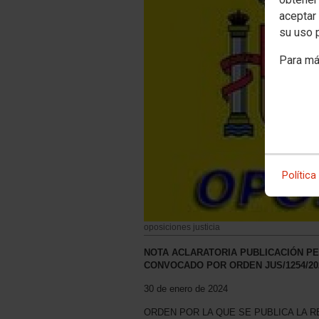
aceptar 
su uso 
Para má
Política
oposiciones justicia
NOTA ACLARATORIA PUBLICACIÓN PE
CONVOCADO POR ORDEN JUS/1254/202
30 de enero de 2024
ORDEN POR LA QUE SE PUBLICA LA 