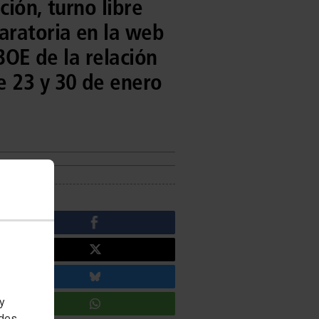
ción, turno libre
aratoria en la web
BOE de la relación
 23 y 30 de enero
 y
edes