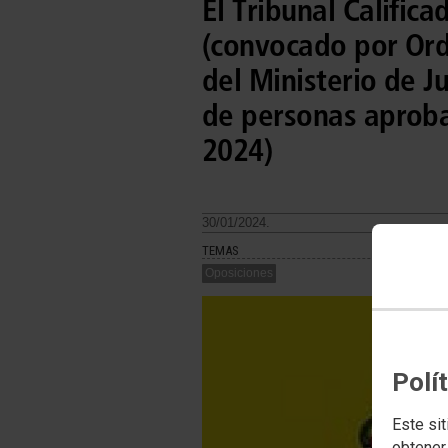
El Tribunal Califica
(convocado por Ord
del Ministerio de J
de personas aproba
2024)
30/01/2024.
TEMAS
Oposiciones
Polí
Este sit
obtener