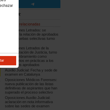
rechazar
Noticias relacionadas
Oposiciones Letrados: se
modifica la relación de aprobados
de las pruebas selectivas turno
libre
Oposiciones Letrados de la
Administración de Justicia, turno
libre: nombramiento como
tar
funcionarios en prácticas a los
opositores aprobados
Auxilio Judicial: Fecha y sede de
examen en Catalunya
Oposiciones Médicos Forenses:
nueva publicación de las listas
definitivas de aspirantes que han
superado el proceso selectivo
Oposiciones Auxilio Judicial:
aclaración en nota informativa
sobre las sedes de examen