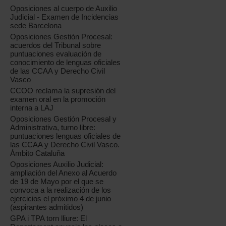
Oposiciones al cuerpo de Auxilio
Judicial - Examen de Incidencias
sede Barcelona
Oposiciones Gestión Procesal:
acuerdos del Tribunal sobre
puntuaciones evaluación de
conocimiento de lenguas oficiales
de las CCAA y Derecho Civil
Vasco
CCOO reclama la supresión del
examen oral en la promoción
interna a LAJ
Oposiciones Gestión Procesal y
Administrativa, turno libre:
puntuaciones lenguas oficiales de
las CCAA y Derecho Civil Vasco.
Ámbito Cataluña
Oposiciones Auxilio Judicial:
ampliación del Anexo al Acuerdo
de 19 de Mayo por el que se
convoca a la realización de los
ejercicios el próximo 4 de junio
(aspirantes admitidos)
GPA i TPA torn lliure: El