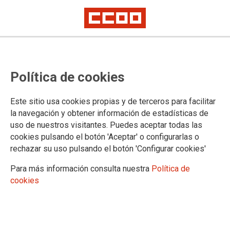
El Ministerio de Justicia remite
Política de cookies
Información sobre cuestiones del
Área de Letrados/as de la
Este sitio usa cookies propias y de terceros para facilitar
Administración de Justicia
la navegación y obtener información de estadísticas de
uso de nuestros visitantes. Puedes aceptar todas las
cookies pulsando el botón 'Aceptar' o configurarlas o
Transmitimos la información que acaba de remitir la
rechazar su uso pulsando el botón 'Configurar cookies'
Subdirección General de Letrados/as de la Administración de
Justicia sobre la convocatoria del proceso selectivo, del
Para más información consulta nuestra
Política de
concurso de traslado de órganos de nueva creación y el
cookies
abono, en febrero, del incremento retributivo adicional del
0,5%
26/02/2024.