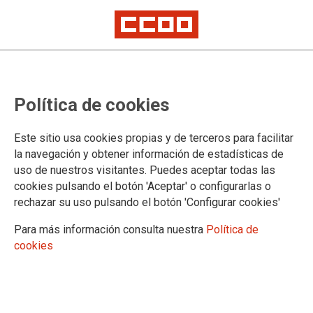
CCOO y el resto de sindicatos
Política de cookies
exigimos en un escrito conjunto al
Secretario de Estado una
Este sitio usa cookies propias y de terceros para facilitar
propuesta económica para TODOS
la navegación y obtener información de estadísticas de
uso de nuestros visitantes. Puedes aceptar todas las
los trabajadores y las
cookies pulsando el botón 'Aceptar' o configurarlas o
trabajadoras de Justicia en el
rechazar su uso pulsando el botón 'Configurar cookies'
Complemento General de Puesto
Para más información consulta nuestra
Política de
cookies
en la Mesa Sectorial que se
celebrará mañana
Además, en el escrito conjunto suscrito por CCOO, CSIF, STAJ y UGT