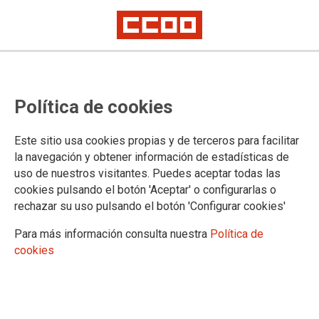
Plantillas provisionales de
Política de cookies
respuestas válidas, primer y
segundo ejercicios del proceso
Este sitio usa cookies propias y de terceros para facilitar
selectivo de Gestión (concurso
la navegación y obtener información de estadísticas de
uso de nuestros visitantes. Puedes aceptar todas las
oposición)
cookies pulsando el botón 'Aceptar' o configurarlas o
rechazar su uso pulsando el botón 'Configurar cookies'
Publicado en la
página web del Ministerio de Justicia
Para más información consulta nuestra
Política de
cookies
05/03/2024.
TEMAS
Oposiciones