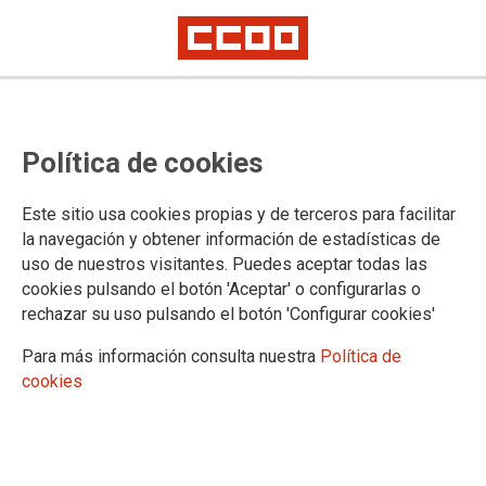
CSIF, UGT y el Ministerio de
Política de cookies
Justicia, de la mano contra los
trabajadores y las trabajadoras
Este sitio usa cookies propias y de terceros para facilitar
la navegación y obtener información de estadísticas de
QUE QUEDE CLARO: CSIF Y UGT SE PONEN DE PARTE DEL
uso de nuestros visitantes. Puedes aceptar todas las
MINISTERIO DE JUSTICIA Y ESTÁN TRAICIONANDO AL PERSONAL
AL QUE CONVOCARON A UNA COSTOSÍSIMA HUELGA Y AHORA
cookies pulsando el botón 'Aceptar' o configurarlas o
DEJAN TIRADO
rechazar su uso pulsando el botón 'Configurar cookies'
Mientras CCOO nos concentramos ante el Ministerio de
Para más información consulta nuestra
Política de
Justicia, estos sindicatos colaboran con la administración,
cookies
“reconocen el esfuerzo del Ministerio” y afirman, mintiendo,
que el Ministerio no puede subir las retribuciones del resto,
poniéndose de parte del empleador contra quien convocaron
una huelga y enfrente de los trabajadores y las trabajadoras a
quienes también desprecian