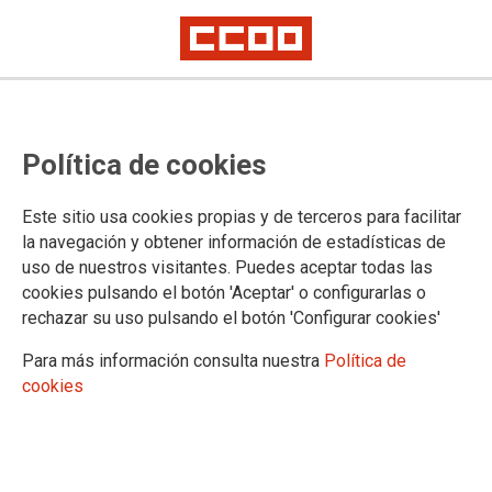
¡NO NOS CONFORMEMOS! ESTE
Política de cookies
ACUERDO NO RESUELVE NINGUNO
DE LOS PROBLEMAS ACTUALES
Este sitio usa cookies propias y de terceros para facilitar
DEL ÁMBITO MINISTERIO
la navegación y obtener información de estadísticas de
uso de nuestros visitantes. Puedes aceptar todas las
cookies pulsando el botón 'Aceptar' o configurarlas o
rechazar su uso pulsando el botón 'Configurar cookies'
15/04/2024.
TEMAS
Para más información consulta nuestra
Política de
Registro Civil
Negociación
Retribuciones
Teletrabajo
Carrera Profesional
cookies
RPT
Legislación