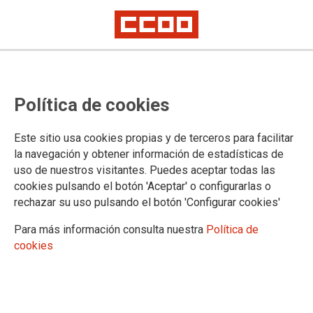
Proceso selectivo de Facultativos
Política de cookies
del INTCF, acceso libre, concurso
oposición: acuerdo del Tribunal
Este sitio usa cookies propias y de terceros para facilitar
Calificador Único por el que se
la navegación y obtener información de estadísticas de
uso de nuestros visitantes. Puedes aceptar todas las
publica la plantilla de respuestas
cookies pulsando el botón 'Aceptar' o configurarlas o
correctas del primer ejercicio de la
rechazar su uso pulsando el botón 'Configurar cookies'
fase de oposición
Para más información consulta nuestra
Política de
cookies
Publicado en la página web del Ministerio de Justicia
23/04/2024.