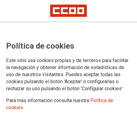
Santander: la plantilla de la
Política de cookies
Administración de Justicia sale a
la calle para exigir retribuciones
Este sitio usa cookies propias y de terceros para facilitar
justas, funciones claras y
la navegación y obtener información de estadísticas de
uso de nuestros visitantes. Puedes aceptar todas las
negociación real
cookies pulsando el botón 'Aceptar' o configurarlas o
rechazar su uso pulsando el botón 'Configurar cookies'
Las secciones sindicales de CCOO y STAJ subrayan que “el
Para más información consulta nuestra
Política de
conflicto está en el mismo punto que cuando iniciamos las
cookies
movilizaciones en abril de 2023”
23/04/2024.
TEMAS