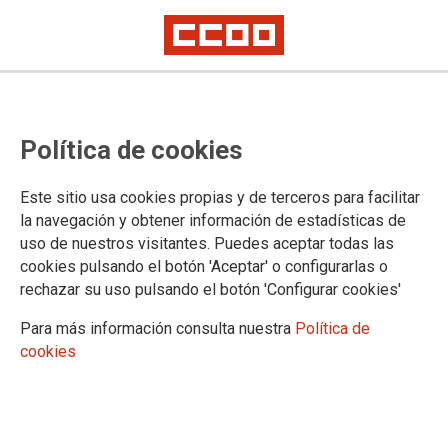
Oposiciones Ayudantes de
Política de cookies
Laboratorio del INTCF, acceso
libre, concurso oposición: listado
Este sitio usa cookies propias y de terceros para facilitar
de opositores por aula
la navegación y obtener información de estadísticas de
uso de nuestros visitantes. Puedes aceptar todas las
cookies pulsando el botón 'Aceptar' o configurarlas o
Publicado en la
página web del Ministerio de Justicia
rechazar su uso pulsando el botón 'Configurar cookies'
23/04/2024.
Para más información consulta nuestra
Política de
TEMAS
cookies
Cuerpos Especiales
Oposiciones