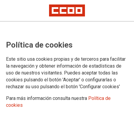
Publicado en el BOE Real Decreto-
Política de cookies
ley de medidas urgentes para la
simplificación y mejora del nivel
Este sitio usa cookies propias y de terceros para facilitar
asistencial de la protección por
la navegación y obtener información de estadísticas de
uso de nuestros visitantes. Puedes aceptar todas las
desempleo y traslado de más
cookies pulsando el botón 'Aceptar' o configurarlas o
disposiciones de la Directiva
rechazar su uso pulsando el botón 'Configurar cookies'
sobre la conciliación de la vida
Para más información consulta nuestra
Política de
cookies
familiar y la vida profesional de
los progenitores y los cuidadores