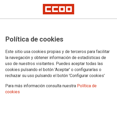
Oposiciones Facultativos del
Política de cookies
INTCF, acceso libre, concurso
oposición: plantilla definitiva de
Este sitio usa cookies propias y de terceros para facilitar
respuestas del primer ejercicio
la navegación y obtener información de estadísticas de
uso de nuestros visitantes. Puedes aceptar todas las
cookies pulsando el botón 'Aceptar' o configurarlas o
Publicado en la página web del Ministerio de Justicia
rechazar su uso pulsando el botón 'Configurar cookies'
23/05/2024.
Para más información consulta nuestra
Política de
TEMAS
cookies
Cuerpos Especiales
Oposiciones