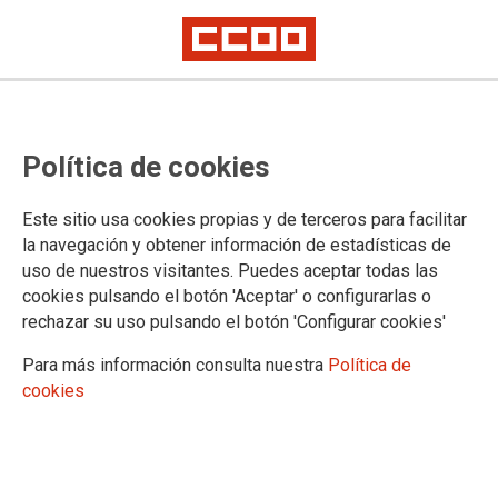
Oferta en comisión de servicio
Política de cookies
para provisión de puesto de
trabajo en la Delegación de
Este sitio usa cookies propias y de terceros para facilitar
MUGEJU en Zaragoza. Cuerpo de
la navegación y obtener información de estadísticas de
uso de nuestros visitantes. Puedes aceptar todas las
Tramitación Procesal y
cookies pulsando el botón 'Aceptar' o configurarlas o
Administrativa
rechazar su uso pulsando el botón 'Configurar cookies'
Para más información consulta nuestra
Política de
cookies
Publicado en la página web del Ministerio de Justicia
04/06/2024.
TEMAS
Mugeju
Comisiones de Servicio/Sustituciones