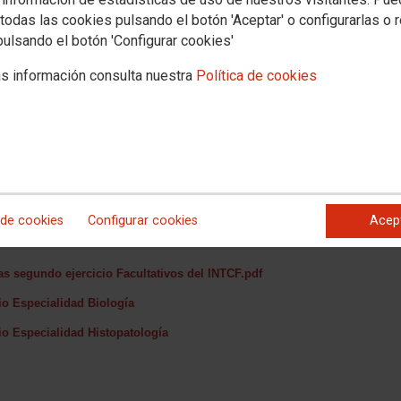
todas las cookies pulsando el botón 'Aceptar' o configurarlas o 
pulsando el botón 'Configurar cookies'
s información consulta nuestra
Política de cookies
 Forenses
TCF, Orden JUS/1322/2022, de 28 diciembre, acceso libre, Concurso-
ador para ingreso en el Cuerpo Especial de Facultativos del INTCF por el que
 de cookies
Configurar cookies
Acep
ectas correspondientes al segundo ejercicio de la fase de oposición, celebrado
as segundo ejercicio Facultativos del INTCF.pdf
io Especialidad Biología
io Especialidad Histopatología