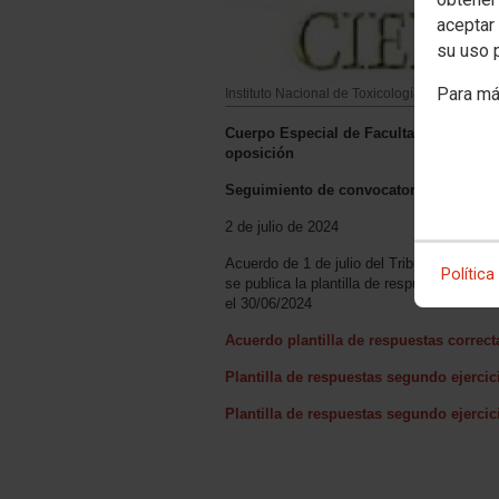
aceptar 
su uso 
Para má
Instituto Nacional de Toxicología y Ciencias
Cuerpo Especial de Facultativos del IN
oposición
Seguimiento de convocatoria
2 de julio de 2024
Acuerdo de 1 de julio del Tribunal Calific
Política
se publica la plantilla de respuestas corr
el 30/06/2024
Acuerdo plantilla de respuestas correct
Plantilla de respuestas segundo ejercic
Plantilla de respuestas segundo ejercic