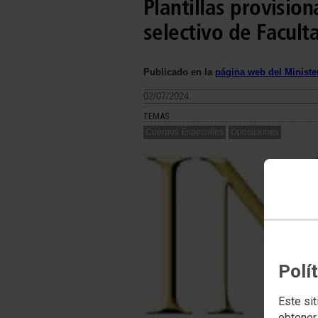
Plantillas provisio
selectivo de Facult
Publicado en la
página web del Minister
02/07/2024.
TEMAS
Cuerpos Especiales
Oposiciones
Polí
Este sit
obtener