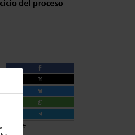
cicio del proceso
 y
edes