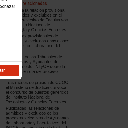
Noticias relacionadas
rechazar
Publicada la relación provisional
de admitidos y excluidos en el
proceso selectivo de Facultativos
del Instituto Nacional de
Toxicología y Ciencias Forenses
Relaciones provisionales de
admitidos y excluidos oposiciones
Ayudantes de Laboratorio del
INTCF
Acuerdos de los Tribunales de
Facultativos y Ayudantes de
Laboratorio del INTyCF sobre la
tar
reserva de nota del proceso
anterior
Tras meses de presión de CCOO,
el Ministerio de Justicia convoca
el concurso de puestos genéricos
del Instituto Nacional de
Toxicología y Ciencias Forenses
Publicadas las relaciones de
admitidos y excluidos de los
procesos selectivos de Ayudantes
de Laboratorio y Facultativos del
INTCF con anuncio de la fecha de